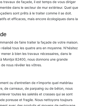
os travaux de façade, il est temps de vous diriger
mentée dans le secteur de mur extérieur. Quel que
adiers sont prêts à le traiter comme il se doit.
tatifs et efficaces, mais encore écologiques dans la
ade
ecommandé de faire traiter la façade de votre maison.
 réalisé tous les quatre ans en moyenne. N’hésitez
r mener à bien les travaux nécessaires, dans le
r à Montjoi 82400, nous donnons une grande
 de nous révéler les vôtres.
tement ou d’entretien de n’importe quel matériau
erre, de carreaux, de parpaing ou de béton, nous
nlever toutes les saletés et crasses qui se sont
ade poreuse et fragile. Nous nettoyons toujours
sement avec des produits et moyens de nettoyage