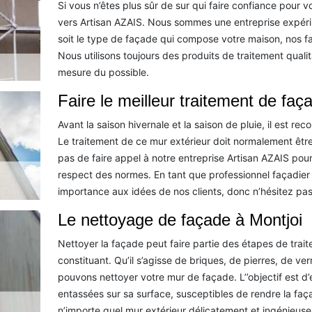
Si vous n’êtes plus sûr de sur qui faire confiance pour v
vers Artisan AZAIS. Nous sommes une entreprise expéri
soit le type de façade qui compose votre maison, nos faç
Nous utilisons toujours des produits de traitement quali
mesure du possible.
Faire le meilleur traitement de faç
Avant la saison hivernale et la saison de pluie, il est r
Le traitement de ce mur extérieur doit normalement être
pas de faire appel à notre entreprise Artisan AZAIS pou
respect des normes. En tant que professionnel façadie
importance aux idées de nos clients, donc n’hésitez pas
Le nettoyage de façade à Montjoi
Nettoyer la façade peut faire partie des étapes de trai
constituant. Qu’il s’agisse de briques, de pierres, de v
pouvons nettoyer votre mur de façade. L’’objectif est d’e
entassées sur sa surface, susceptibles de rendre la faç
n’importe quel mur extérieur délicatement et ingénieu