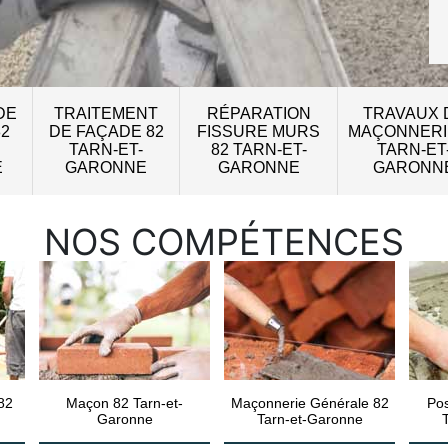
DE
TRAITEMENT
RÉPARATION
TRAVAUX 
82
DE FAÇADE 82
FISSURE MURS
MAÇONNERI
TARN-ET-
82 TARN-ET-
TARN-ET
E
GARONNE
GARONNE
GARONN
NOS COMPÉTENCES
82
Maçon 82 Tarn-et-
Maçonnerie Générale 82
Pos
Garonne
Tarn-et-Garonne