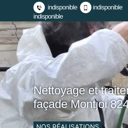
indisponible
indisponible
indisponible
Nettoyage et trait
façade Montjoi 82
NOS RÉALISATIONS