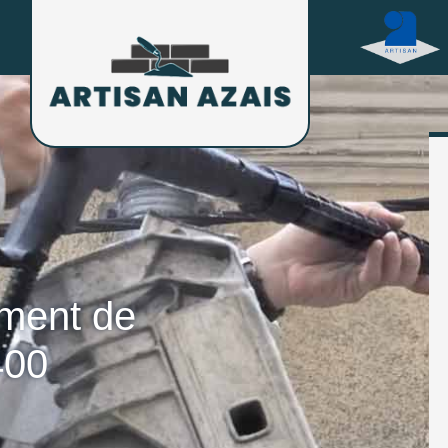
ement de
400