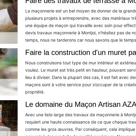
Faire des travaux de terrasse à Mo
La maçonnerie est un bel moyen de donner de la grandeur
plusieurs projets à entreprendre, avec des matériaux tr
une équipe de maçon qui travaille avec soin pour effectu
devis travaux maçonnerie à Montjoi, n’hésitez pas de n
temps, nous ne tarderons car nous savons que le temps
Faire la construction d'un muret p
Nous construisons tout type de mur intérieur et extérieu
voulez. Le muret est très petit en hauteur, pouvant serv
lieu à diviser. Dans la plupart des cas, il est fait avec d
maçons sont à votre service pour s’occuper de la créati
propriété.
Le domaine du Maçon Artisan AZA
Avec une liste large des travaux de maçonnerie à Montj
requiert une haute connaissance de ce que chaque trava
comme les gros œuvres. Par conséquent, cela implique 