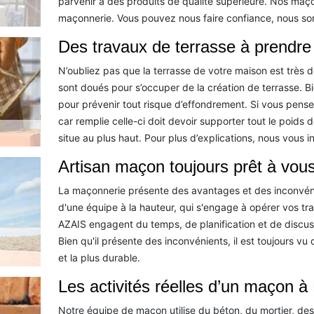
parvenir à des produits de qualité supérieure. Nos maç
maçonnerie. Vous pouvez nous faire confiance, nous s
Des travaux de terrasse à prendr
N’oubliez pas que la terrasse de votre maison est très dé
sont doués pour s’occuper de la création de terrasse. Bien
pour prévenir tout risque d’effondrement. Si vous pensez 
car remplie celle-ci doit devoir supporter tout le poids 
situe au plus haut. Pour plus d’explications, nous vous i
Artisan maçon toujours prêt à vous
La maçonnerie présente des avantages et des inconvén
d'une équipe à la hauteur, qui s'engage à opérer vos t
AZAIS engagent du temps, de planification et de discussi
Bien qu'il présente des inconvénients, il est toujours v
et la plus durable.
Les activités réelles d’un maçon à
Notre équipe de maçon utilise du béton, du mortier, des