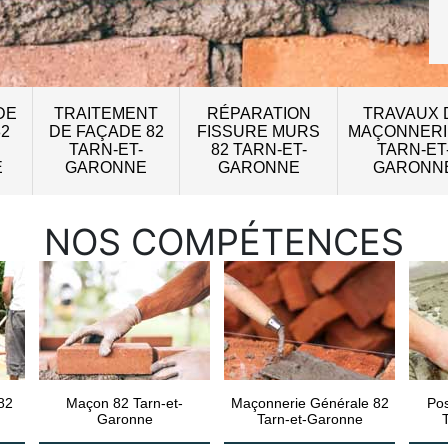
DE
TRAITEMENT
RÉPARATION
TRAVAUX 
82
DE FAÇADE 82
FISSURE MURS
MAÇONNERI
TARN-ET-
82 TARN-ET-
TARN-ET
E
GARONNE
GARONNE
GARONN
NOS COMPÉTENCES
82
Maçon 82 Tarn-et-
Maçonnerie Générale 82
Pos
Garonne
Tarn-et-Garonne