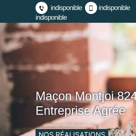
indisponible
indisponible
indisponible
Maçon Montjoi 82
Entreprise Agrée
NOS RÉALISATIONS