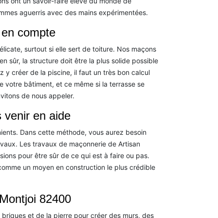
ons ont un savoir-faire élevé du monde de
ommes aguerris avec des mains expérimentées.
e en compte
licate, surtout si elle sert de toiture. Nos maçons
 sûr, la structure doit être la plus solide possible
y créer de la piscine, il faut un très bon calcul
de votre bâtiment, et ce même si la terrasse se
nvitons de nous appeler.
 venir en aide
ients. Dans cette méthode, vous aurez besoin
ravaux. Les travaux de maçonnerie de Artisan
ons pour être sûr de ce qui est à faire ou pas.
u comme un moyen en construction le plus crédible
 Montjoi 82400
 briques et de la pierre pour créer des murs, des