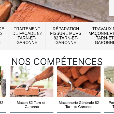
DE
TRAITEMENT
RÉPARATION
TRAVAUX 
82
DE FAÇADE 82
FISSURE MURS
MAÇONNERI
TARN-ET-
82 TARN-ET-
TARN-ET
E
GARONNE
GARONNE
GARONN
NOS COMPÉTENCES
82
Maçon 82 Tarn-et-
Maçonnerie Générale 82
Pos
Garonne
Tarn-et-Garonne