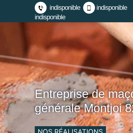
indisponible
indisponible
indisponible
Entreprise de maç
générale Montjoi 
NOS RÉALISATIONS