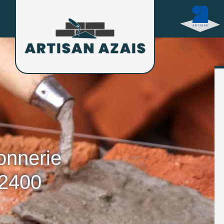
onnerie
82400