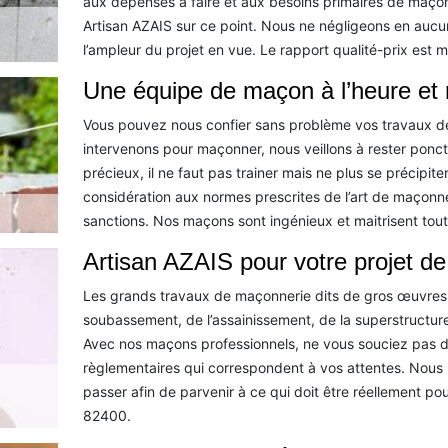
aux dépenses à faire et aux besoins primaires de maço
Artisan AZAIS sur ce point. Nous ne négligeons en aucun
l’ampleur du projet en vue. Le rapport qualité-prix est 
Une équipe de maçon à l’heure et 
Vous pouvez nous confier sans problème vos travaux 
intervenons pour maçonner, nous veillons à rester ponctu
précieux, il ne faut pas trainer mais ne plus se précipi
considération aux normes prescrites de l’art de maçonner
sanctions. Nos maçons sont ingénieux et maitrisent tout
Artisan AZAIS pour votre projet d
Les grands travaux de maçonnerie dits de gros œuvres c
soubassement, de l’assainissement, de la superstructure,
Avec nos maçons professionnels, ne vous souciez pas du s
règlementaires qui correspondent à vos attentes. Nous 
passer afin de parvenir à ce qui doit être réellement po
82400.