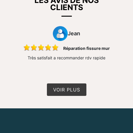
LES AVIS DE NOS
CLIENTS
Jean
ons
Réparation fissure mur
 très bon
Très satisfait a recommander rdv rapide
Travail 
n travail
conseil 
VOIR PLUS