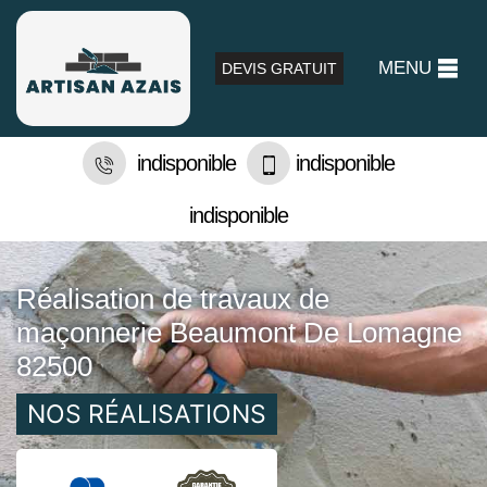
MENU
DEVIS GRATUIT
indisponible
indisponible
indisponible
Réalisation de travaux de
maçonnerie Beaumont De Lomagne
82500
NOS RÉALISATIONS