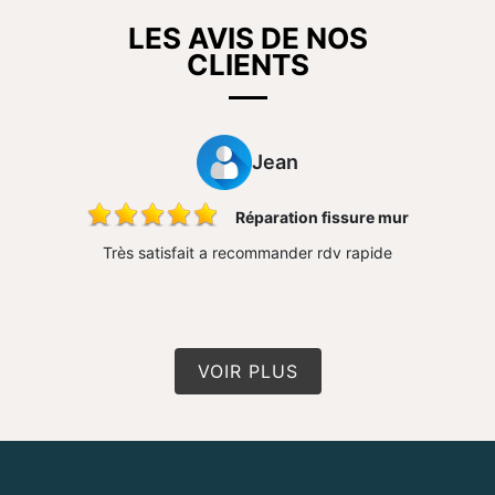
LES AVIS DE NOS
CLIENTS
Jean
ons
Réparation fissure mur
 très bon
Très satisfait a recommander rdv rapide
Travail 
n travail
conseil 
VOIR PLUS