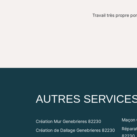
Travail très propre pon
AUTRES SERVICE
Maçon 
Création Mur Genebrieres 82230
Réparat
Création de Dallage Genebrieres 82230
82230