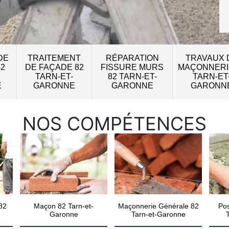
DE
TRAITEMENT
RÉPARATION
TRAVAUX 
82
DE FAÇADE 82
FISSURE MURS
MAÇONNERI
TARN-ET-
82 TARN-ET-
TARN-ET
E
GARONNE
GARONNE
GARONN
NOS COMPÉTENCES
82
Maçon 82 Tarn-et-
Maçonnerie Générale 82
Pos
Garonne
Tarn-et-Garonne