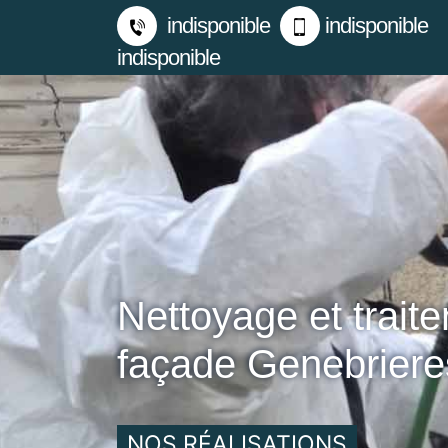
indisponible
indisponible
indisponible
Nettoyage et trait
façade Genebrier
NOS RÉALISATIONS