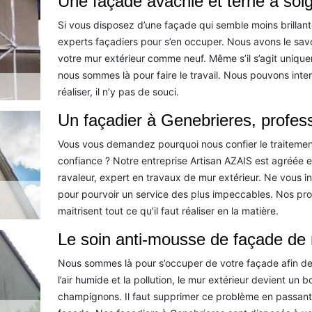
Une façade avachie et terne à soi
Si vous disposez d’une façade qui semble moins brillant
experts façadiers pour s’en occuper. Nous avons le savo
votre mur extérieur comme neuf. Même s’il s’agit uniqu
nous sommes là pour faire le travail. Nous pouvons inte
réaliser, il n’y pas de souci.
Un façadier à Genebrieres, profess
Vous vous demandez pourquoi nous confier le traitemen
confiance ? Notre entreprise Artisan AZAIS est agréée et
ravaleur, expert en travaux de mur extérieur. Ne vous i
pour pourvoir un service des plus impeccables. Nos pro
maitrisent tout ce qu’il faut réaliser en la matière.
Le soin anti-mousse de façade de 
Nous sommes là pour s’occuper de votre façade afin de l
l’air humide et la pollution, le mur extérieur devient un
champignons. Il faut supprimer ce problème en passant 