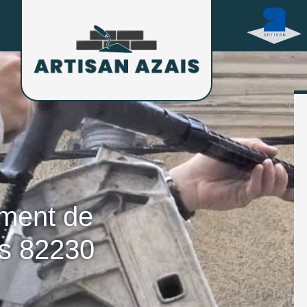
ement de
es 82230