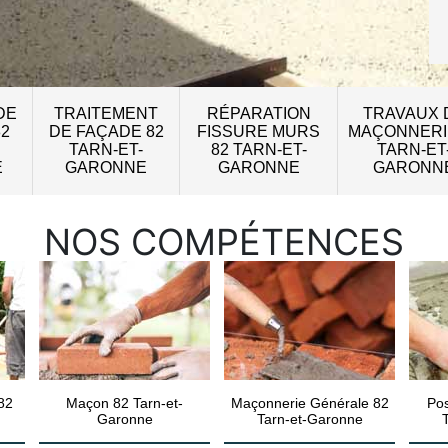
DE
TRAITEMENT
RÉPARATION
TRAVAUX 
82
DE FAÇADE 82
FISSURE MURS
MAÇONNERI
TARN-ET-
82 TARN-ET-
TARN-ET
E
GARONNE
GARONNE
GARONN
NOS COMPÉTENCES
82
Maçon 82 Tarn-et-
Maçonnerie Générale 82
Pos
Garonne
Tarn-et-Garonne