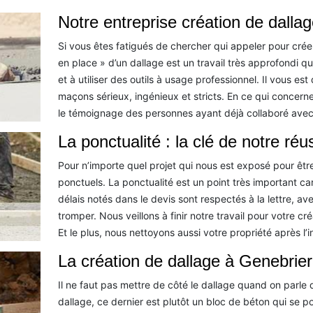
Notre entreprise création de dallag
Si vous êtes fatigués de chercher qui appeler pour créer
en place » d’un dallage est un travail très approfondi 
et à utiliser des outils à usage professionnel. Il vous e
maçons sérieux, ingénieux et stricts. En ce qui concerne
le témoignage des personnes ayant déjà collaboré avec
La ponctualité : la clé de notre réu
Pour n’importe quel projet qui nous est exposé pour êt
ponctuels. La ponctualité est un point très important ca
délais notés dans le devis sont respectés à la lettre,
tromper. Nous veillons à finir notre travail pour votre c
Et le plus, nous nettoyons aussi votre propriété après l’i
La création de dallage à Genebrie
Il ne faut pas mettre de côté le dallage quand on parle 
dallage, ce dernier est plutôt un bloc de béton qui se p