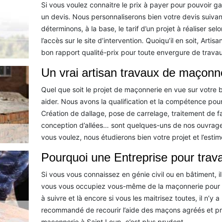
Si vous voulez connaitre le prix à payer pour pouvoir 
un devis. Nous personnaliserons bien votre devis suiva
déterminons, à la base, le tarif d’un projet à réaliser sel
l’accès sur le site d’intervention. Quoiqu’il en soit, Art
bon rapport qualité-prix pour toute envergure de trava
Un vrai artisan travaux de maçonn
Quel que soit le projet de maçonnerie en vue sur votre 
aider. Nous avons la qualification et la compétence pou
Création de dallage, pose de carrelage, traitement de f
conception d’allées… sont quelques-uns de nos ouvrag
vous voulez, nous étudierons bien votre projet et l’estim
Pourquoi une Entreprise pour tra
Si vous vous connaissez en génie civil ou en bâtiment, i
vous vous occupiez vous-même de la maçonnerie pour v
à suivre et là encore si vous les maitrisez toutes, il n’y a
recommandé de recourir l’aide des maçons agréés et pr
maçonnerie à Saint Loup, c’est plus prudent.