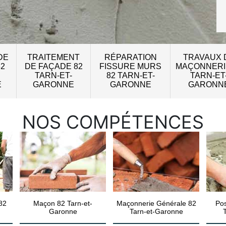
DE
TRAITEMENT
RÉPARATION
TRAVAUX 
82
DE FAÇADE 82
FISSURE MURS
MAÇONNERI
TARN-ET-
82 TARN-ET-
TARN-ET
E
GARONNE
GARONNE
GARONN
NOS COMPÉTENCES
82
Maçon 82 Tarn-et-
Maçonnerie Générale 82
Pos
Garonne
Tarn-et-Garonne