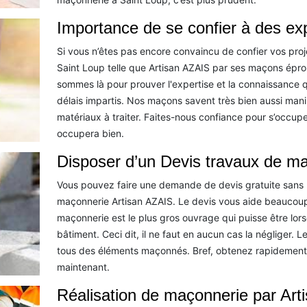
Importance de se confier à des e
Si vous n’êtes pas encore convaincu de confier vos pro
Saint Loup telle que Artisan AZAIS par ses maçons épro
sommes là pour prouver l'expertise et la connaissance q
délais impartis. Nos maçons savent très bien aussi manip
matériaux à traiter. Faites-nous confiance pour s’occup
occupera bien.
Disposer d’un Devis travaux de ma
Vous pouvez faire une demande de devis gratuite sans 
maçonnerie Artisan AZAIS. Le devis vous aide beaucoup 
maçonnerie est le plus gros ouvrage qui puisse être lor
bâtiment. Ceci dit, il ne faut en aucun cas la négliger. Les
tous des éléments maçonnés. Bref, obtenez rapidement
maintenant.
Réalisation de maçonnerie par Art