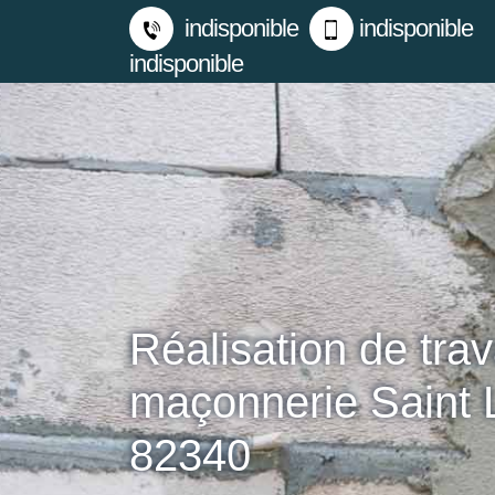
indisponible
indisponible
indisponible
Réalisation de tra
maçonnerie Saint 
82340