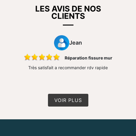
LES AVIS DE NOS
CLIENTS
Jean
ons
Réparation fissure mur
 très bon
Très satisfait a recommander rdv rapide
Travail 
n travail
conseil 
VOIR PLUS