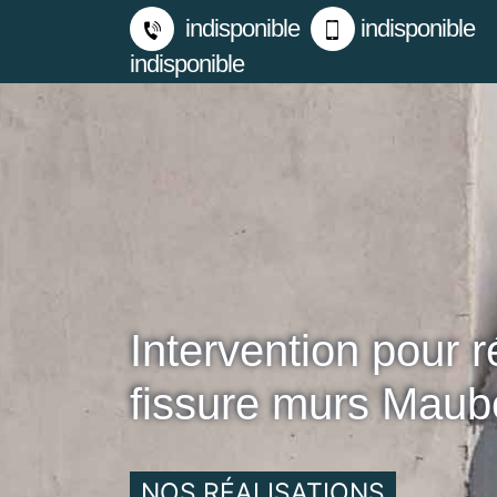
indisponible
indisponible
indisponible
Intervention pour r
fissure murs Mau
NOS RÉALISATIONS