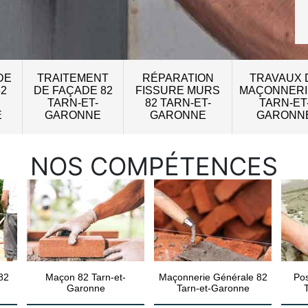
DE
TRAITEMENT
RÉPARATION
TRAVAUX 
82
DE FAÇADE 82
FISSURE MURS
MAÇONNERI
TARN-ET-
82 TARN-ET-
TARN-ET
E
GARONNE
GARONNE
GARONN
NOS COMPÉTENCES
82
Maçon 82 Tarn-et-
Maçonnerie Générale 82
Pos
Garonne
Tarn-et-Garonne