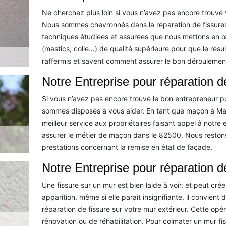
Ne cherchez plus loin si vous n’avez pas encore trouvé 
Nous sommes chevronnés dans la réparation de fissures 
techniques étudiées et assurées que nous mettons en œ
(mastics, colle…) de qualité supérieure pour que le rés
raffermis et savent comment assurer le bon déroulement
Notre Entreprise pour réparation 
Si vous n’avez pas encore trouvé le bon entrepreneur p
sommes disposés à vous aider. En tant que maçon à Mau
meilleur service aux propriétaires faisant appel à notr
assurer le métier de maçon dans le 82500. Nous restons 
prestations concernant la remise en état de façade.
Notre Entreprise pour réparation d
Une fissure sur un mur est bien laide à voir, et peut cr
apparition, même si elle parait insignifiante, il convie
réparation de fissure sur votre mur extérieur. Cette opér
rénovation ou de réhabilitation. Pour colmater un mur fis