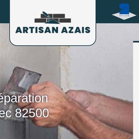
éparation
bec 82500