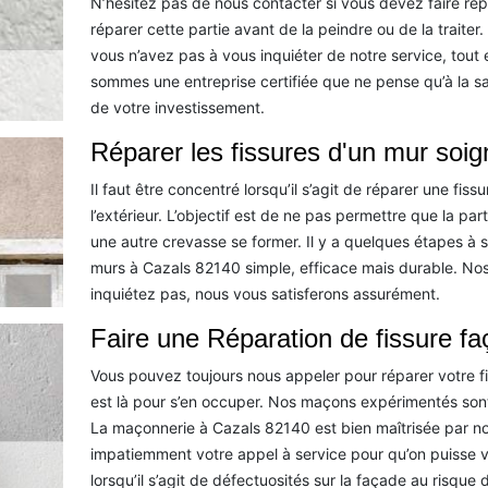
N’hésitez pas de nous contacter si vous devez faire ré
réparer cette partie avant de la peindre ou de la traite
vous n’avez pas à vous inquiéter de notre service, tout
sommes une entreprise certifiée que ne pense qu’à la sat
de votre investissement.
Réparer les fissures d'un mur so
Il faut être concentré lorsqu’il s’agit de réparer une fissu
l’extérieur. L’objectif est de ne pas permettre que la pa
une autre crevasse se former. Il y a quelques étapes à s
murs à Cazals 82140 simple, efficace mais durable. N
inquiétez pas, nous vous satisferons assurément.
Faire une Réparation de fissure fa
Vous pouvez toujours nous appeler pour réparer votre f
est là pour s’en occuper. Nos maçons expérimentés sont 
La maçonnerie à Cazals 82140 est bien maîtrisée par no
impatiemment votre appel à service pour qu’on puisse vous
lorsqu’il s’agit de défectuosités sur la façade au risque