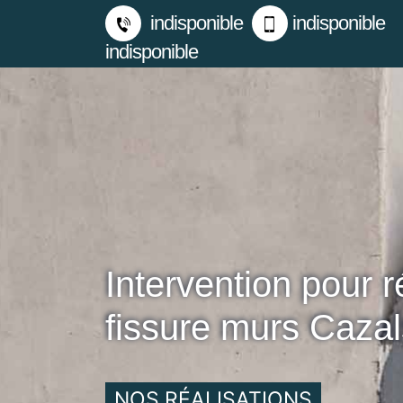
indisponible
indisponible
indisponible
Intervention pour r
fissure murs Caza
NOS RÉALISATIONS