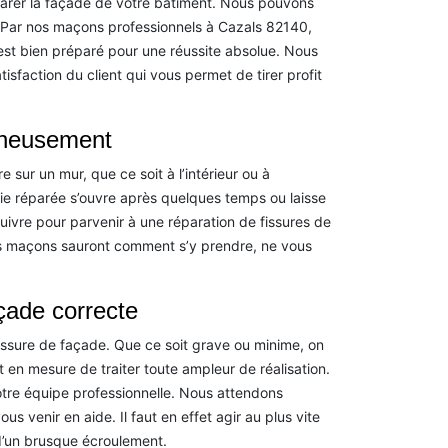
parer la façade de votre bâtiment. Nous pouvons
r. Par nos maçons professionnels à Cazals 82140,
 est bien préparé pour une réussite absolue. Nous
isfaction du client qui vous permet de tirer profit
igneusement
re sur un mur, que ce soit à l’intérieur ou à
rtie réparée s’ouvre après quelques temps ou laisse
uivre pour parvenir à une réparation de fissures de
os maçons sauront comment s’y prendre, ne vous
çade correcte
issure de façade. Que ce soit grave ou minime, on
en mesure de traiter toute ampleur de réalisation.
tre équipe professionnelle. Nous attendons
 venir en aide. Il faut en effet agir au plus vite
 d’un brusque écroulement.