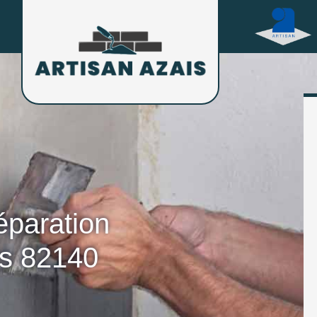
éparation
ls 82140