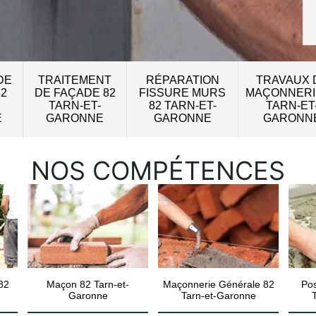
DE
TRAITEMENT
RÉPARATION
TRAVAUX 
82
DE FAÇADE 82
FISSURE MURS
MAÇONNERI
TARN-ET-
82 TARN-ET-
TARN-ET
E
GARONNE
GARONNE
GARONN
NOS COMPÉTENCES
82
Maçon 82 Tarn-et-
Maçonnerie Générale 82
Pos
Garonne
Tarn-et-Garonne