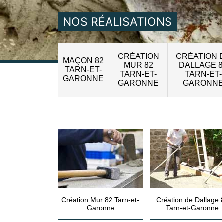
NOS RÉALISATIONS
CRÉATION
CRÉATION 
MAÇON 82
MUR 82
DALLAGE 
TARN-ET-
TARN-ET-
TARN-ET-
GARONNE
GARONNE
GARONN
Création Mur 82 Tarn-et-
Création de Dallage 
Garonne
Tarn-et-Garonne