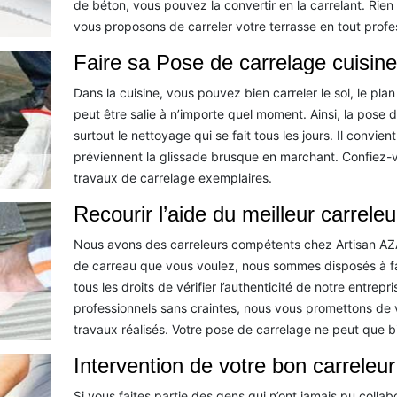
de béton, vous pouvez la convertir en la carrelant. Rien
vous proposons de carreler votre terrasse en tout profe
Faire sa Pose de carrelage cuisi
Dans la cuisine, vous pouvez bien carreler le sol, le pla
peut être salie à n’importe quel moment. Ainsi, la pose de
surtout le nettoyage qui se fait tous les jours. Il convie
préviennent la glissade brusque en marchant. Confiez-v
travaux de carrelage exemplaires.
Recourir l’aide du meilleur carreleu
Nous avons des carreleurs compétents chez Artisan AZAIS
de carreau que vous voulez, nous sommes disposés à fair
tous les droits de vérifier l’authenticité de notre entrep
professionnels sans craintes, nous vous promettons de v
travaux réalisés. Votre pose de carrelage ne peut que b
Intervention de votre bon carreleu
Si vous faites partie des gens qui n’ont jamais pu colla