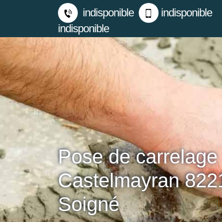
indisponible
indisponible
indisponible
Pose de carrelage
Castelmayran 8221
Soigné