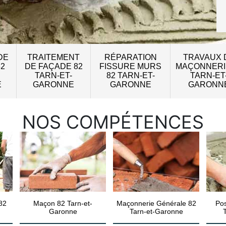
DE
TRAITEMENT
RÉPARATION
TRAVAUX 
82
DE FAÇADE 82
FISSURE MURS
MAÇONNERI
TARN-ET-
82 TARN-ET-
TARN-ET
E
GARONNE
GARONNE
GARONN
NOS COMPÉTENCES
82
Maçon 82 Tarn-et-
Maçonnerie Générale 82
Pos
Garonne
Tarn-et-Garonne