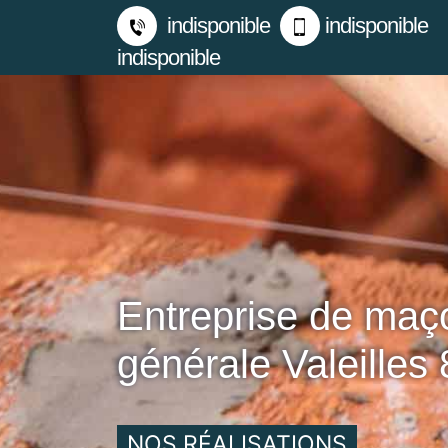
indisponible
indisponible
indisponible
Entreprise de maç
générale Valeilles
NOS RÉALISATIONS