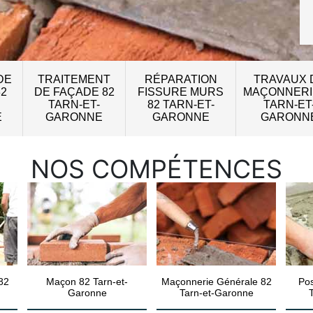
DE
TRAITEMENT
RÉPARATION
TRAVAUX 
82
DE FAÇADE 82
FISSURE MURS
MAÇONNERI
TARN-ET-
82 TARN-ET-
TARN-ET
E
GARONNE
GARONNE
GARONN
NOS COMPÉTENCES
82
Maçon 82 Tarn-et-
Maçonnerie Générale 82
Pos
Garonne
Tarn-et-Garonne