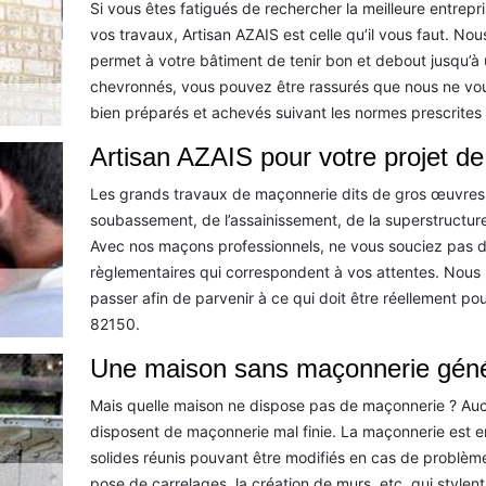
Si vous êtes fatigués de rechercher la meilleure entr
vos travaux, Artisan AZAIS est celle qu’il vous faut. N
permet à votre bâtiment de tenir bon et debout jusqu’à
chevronnés, vous pouvez être rassurés que nous ne vo
bien préparés et achevés suivant les normes prescrites 
Artisan AZAIS pour votre projet d
Les grands travaux de maçonnerie dits de gros œuvres c
soubassement, de l’assainissement, de la superstructure,
Avec nos maçons professionnels, ne vous souciez pas du s
règlementaires qui correspondent à vos attentes. Nous 
passer afin de parvenir à ce qui doit être réellement po
82150.
Une maison sans maçonnerie géné
Mais quelle maison ne dispose pas de maçonnerie ? Aucu
disposent de maçonnerie mal finie. La maçonnerie est e
solides réunis pouvant être modifiés en cas de problèm
pose de carrelages, la création de murs, etc. qui stylen