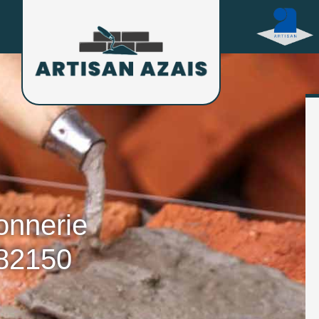
onnerie
 82150