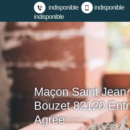
indisponible
indisponible
indisponible
Maçon Saint Jean
Bouzet 82120 Entr
Agrée