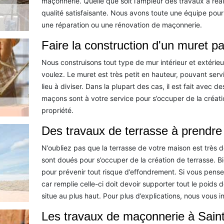
maçonnerie. Quelle que soit l’ampleur des travaux à réa
qualité satisfaisante. Nous avons toute une équipe pour 
une réparation ou une rénovation de maçonnerie.
Faire la construction d'un muret p
Nous construisons tout type de mur intérieur et extérieu
voulez. Le muret est très petit en hauteur, pouvant serv
lieu à diviser. Dans la plupart des cas, il est fait avec d
maçons sont à votre service pour s’occuper de la créati
propriété.
Des travaux de terrasse à prendr
N’oubliez pas que la terrasse de votre maison est très dé
sont doués pour s’occuper de la création de terrasse. Bien
pour prévenir tout risque d’effondrement. Si vous pensez 
car remplie celle-ci doit devoir supporter tout le poids 
situe au plus haut. Pour plus d’explications, nous vous i
Les travaux de maçonnerie à Sain