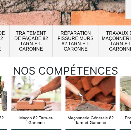
DE
TRAITEMENT
RÉPARATION
TRAVAUX 
82
DE FAÇADE 82
FISSURE MURS
MAÇONNERI
TARN-ET-
82 TARN-ET-
TARN-ET
E
GARONNE
GARONNE
GARONN
NOS COMPÉTENCES
82
Maçon 82 Tarn-et-
Maçonnerie Générale 82
Pos
Garonne
Tarn-et-Garonne