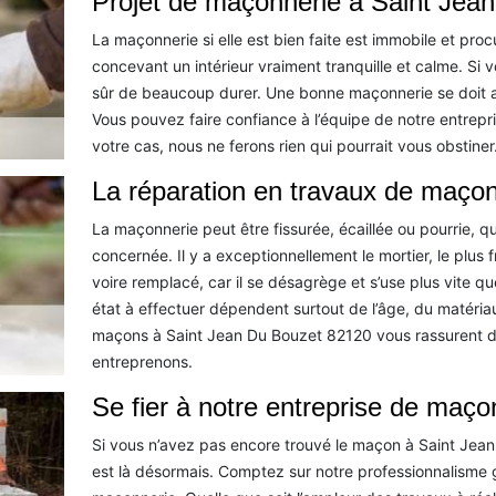
Projet de maçonnerie à Saint Jean
La maçonnerie si elle est bien faite est immobile et pro
concevant un intérieur vraiment tranquille et calme. Si 
sûr de beaucoup durer. Une bonne maçonnerie se doit au
Vous pouvez faire confiance à l’équipe de notre entrep
votre cas, nous ne ferons rien qui pourrait vous obstiner
La réparation en travaux de maçon
La maçonnerie peut être fissurée, écaillée ou pourrie, qu
concernée. Il y a exceptionnellement le mortier, le plus 
voire remplacé, car il se désagrège et s’use plus vite q
état à effectuer dépendent surtout de l’âge, du matéri
maçons à Saint Jean Du Bouzet 82120 vous rassurent d’
entreprenons.
Se fier à notre entreprise de maço
Si vous n’avez pas encore trouvé le maçon à Saint Jean
est là désormais. Comptez sur notre professionnalisme g