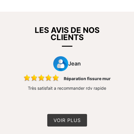
LES AVIS DE NOS
CLIENTS
Jean
ons
Réparation fissure mur
 très bon
Très satisfait a recommander rdv rapide
Travail 
n travail
conseil 
VOIR PLUS