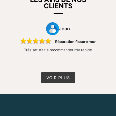
CLIENTS
Jean
ons
Réparation fissure mur
 très bon
Très satisfait a recommander rdv rapide
Travail 
n travail
conseil 
VOIR PLUS