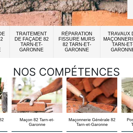
DE
TRAITEMENT
RÉPARATION
TRAVAUX 
82
DE FAÇADE 82
FISSURE MURS
MAÇONNERI
TARN-ET-
82 TARN-ET-
TARN-ET
E
GARONNE
GARONNE
GARONN
NOS COMPÉTENCES
82
Maçon 82 Tarn-et-
Maçonnerie Générale 82
Pos
Garonne
Tarn-et-Garonne