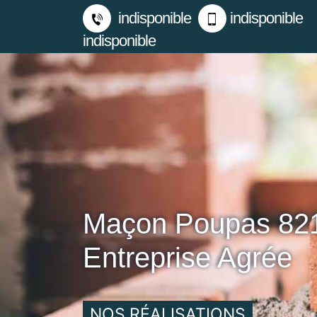
indisponible
indisponible
indisponible
Maçon Poupas 82
Entreprise Agrée
NOS RÉALISATIONS