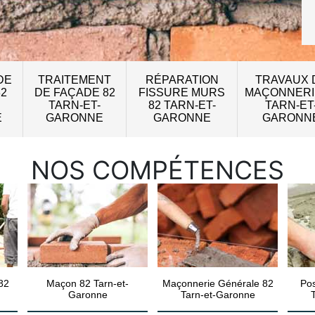
DE
TRAITEMENT
RÉPARATION
TRAVAUX 
82
DE FAÇADE 82
FISSURE MURS
MAÇONNERI
TARN-ET-
82 TARN-ET-
TARN-ET
E
GARONNE
GARONNE
GARONN
NOS COMPÉTENCES
82
Maçon 82 Tarn-et-
Maçonnerie Générale 82
Pos
Garonne
Tarn-et-Garonne