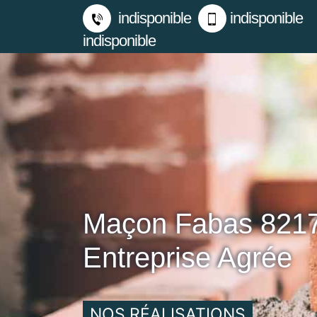
indisponible
indisponible
indisponible
Maçon Fabas 821
Entreprise Agrée
NOS RÉALISATIONS