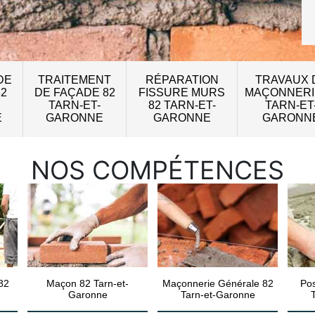
DE
TRAITEMENT
RÉPARATION
TRAVAUX 
82
DE FAÇADE 82
FISSURE MURS
MAÇONNERI
TARN-ET-
82 TARN-ET-
TARN-ET
E
GARONNE
GARONNE
GARONN
NOS COMPÉTENCES
82
Maçon 82 Tarn-et-
Maçonnerie Générale 82
Pos
Garonne
Tarn-et-Garonne