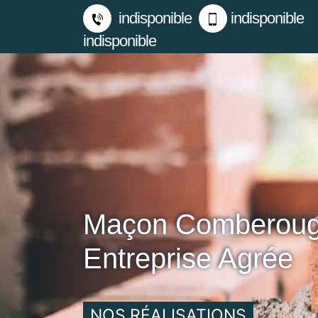
indisponible
indisponible
indisponible
Maçon Comberoug
Entreprise Agrée
NOS RÉALISATIONS