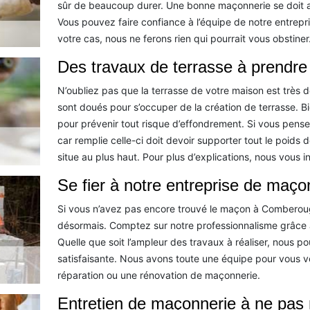
sûr de beaucoup durer. Une bonne maçonnerie se doit au
Vous pouvez faire confiance à l’équipe de notre entrep
votre cas, nous ne ferons rien qui pourrait vous obstiner
Des travaux de terrasse à prendr
N’oubliez pas que la terrasse de votre maison est très dé
sont doués pour s’occuper de la création de terrasse. Bien
pour prévenir tout risque d’effondrement. Si vous pensez 
car remplie celle-ci doit devoir supporter tout le poids 
situe au plus haut. Pour plus d’explications, nous vous i
Se fier à notre entreprise de maço
Si vous n’avez pas encore trouvé le maçon à Comberoug
désormais. Comptez sur notre professionnalisme grâce à
Quelle que soit l’ampleur des travaux à réaliser, nous p
satisfaisante. Nous avons toute une équipe pour vous ve
réparation ou une rénovation de maçonnerie.
Entretien de maçonnerie à ne pas 