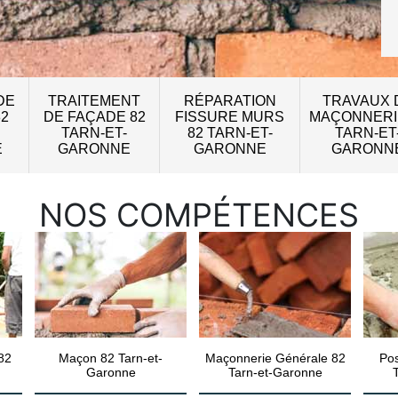
DE
TRAITEMENT
RÉPARATION
TRAVAUX 
82
DE FAÇADE 82
FISSURE MURS
MAÇONNERI
TARN-ET-
82 TARN-ET-
TARN-ET
E
GARONNE
GARONNE
GARONN
NOS COMPÉTENCES
82
Maçon 82 Tarn-et-
Maçonnerie Générale 82
Pos
Garonne
Tarn-et-Garonne