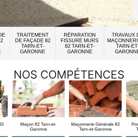
DE
TRAITEMENT
RÉPARATION
TRAVAUX 
82
DE FAÇADE 82
FISSURE MURS
MAÇONNERI
TARN-ET-
82 TARN-ET-
TARN-ET
E
GARONNE
GARONNE
GARONN
NOS COMPÉTENCES
82
Maçon 82 Tarn-et-
Maçonnerie Générale 82
Pos
Garonne
Tarn-et-Garonne