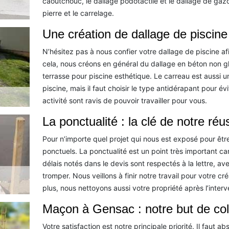
caoutchouc, le dallage podotactile et le dallage de gazon
pierre et le carrelage.
Une création de dallage de piscin
N’hésitez pas à nous confier votre dallage de piscine af
cela, nous créons en général du dallage en béton non gli
terrasse pour piscine esthétique. Le carreau est aussi u
piscine, mais il faut choisir le type antidérapant pour é
activité sont ravis de pouvoir travailler pour vous.
La ponctualité : la clé de notre réu
Pour n’importe quel projet qui nous est exposé pour êt
ponctuels. La ponctualité est un point très important ca
délais notés dans le devis sont respectés à la lettre,
tromper. Nous veillons à finir notre travail pour votre c
plus, nous nettoyons aussi votre propriété après l’interv
Maçon à Gensac : notre but de col
Votre satisfaction est notre principale priorité. Il faut a