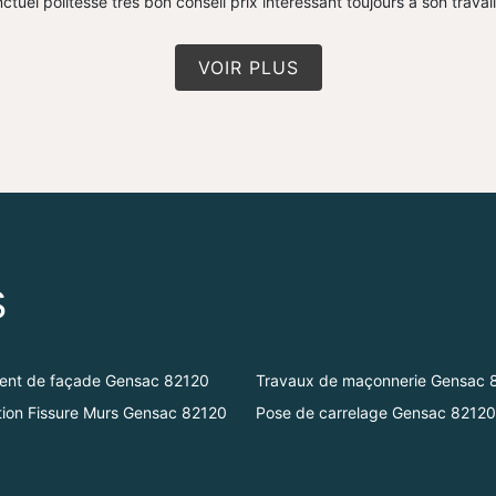
ctuel politesse très bon conseil prix intéressant toujours à son travai
VOIR PLUS
S
ment de façade Gensac 82120
Travaux de maçonnerie Gensac 
ion Fissure Murs Gensac 82120
Pose de carrelage Gensac 82120