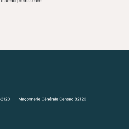
l matériel professionnel
82120
Maçonnerie Générale Gensac 82120