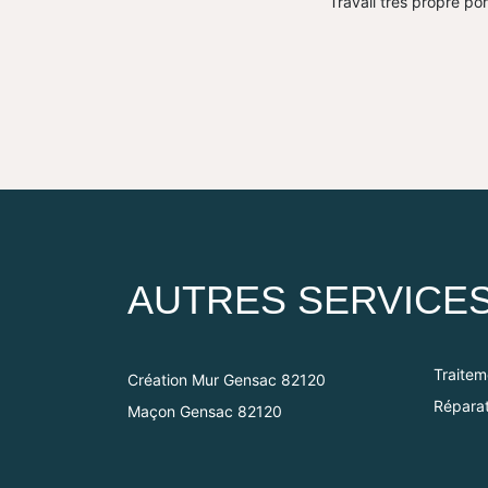
Travail très propre pon
AUTRES SERVICE
Traite
Création Mur Gensac 82120
Réparat
Maçon Gensac 82120