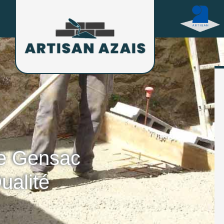
ge Gensac
ualité