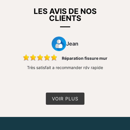
LES AVIS DE NOS
CLIENTS
Jean
ons
Réparation fissure mur
 très bon
Très satisfait a recommander rdv rapide
Travail 
n travail
conseil 
VOIR PLUS